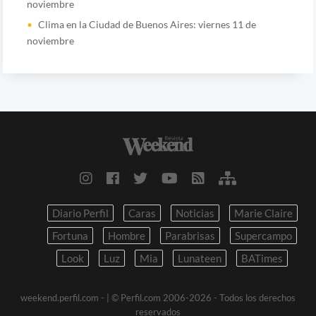
noviembre
Clima en la Ciudad de Buenos Aires: viernes 11 de
noviembre
Diario Perfil
Caras
Noticias
Marie Claire
Fortuna
Hombre
Parabrisas
Supercampo
Look
Luz
Mia
Lunateen
BATimes
weekend.perfil.com -
| © Perfil.com 2006-2026 - Todos los derechos
reservados