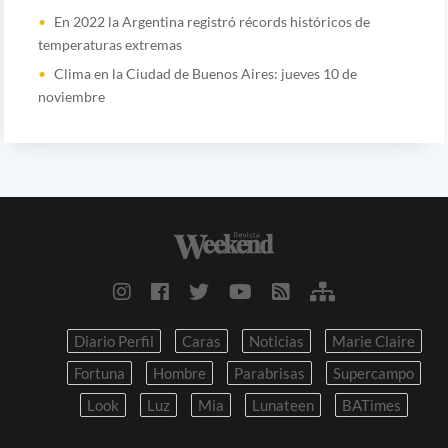
En 2022 la Argentina registró récords históricos de
temperaturas extremas
Clima en la Ciudad de Buenos Aires: jueves 10 de
noviembre
Diario Perfil
Caras
Noticias
Marie Claire
Fortuna
Hombre
Parabrisas
Supercampo
Look
Luz
Mia
Lunateen
BATimes