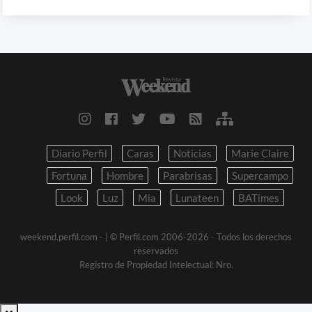
Diario Perfil
Caras
Noticias
Marie Claire
Fortuna
Hombre
Parabrisas
Supercampo
Look
Luz
Mia
Lunateen
BATimes
weekend.perfil.com -
| © Perfil.com 2006-2026 - Todos los derechos
reservados
Registro de Propiedad Intelectual: Nro.