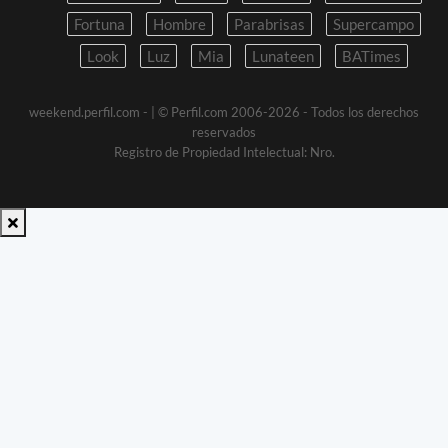
Fortuna
Hombre
Parabrisas
Supercampo
Look
Luz
Mia
Lunateen
BATimes
weekend.perfil.com -
| © Perfil.com 2006-2026 - Todos los derechos
reservados
Registro de Propiedad Intelectual: Nro.