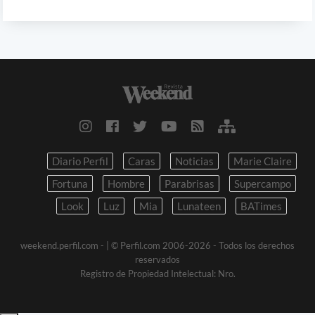
Diario Perfil
Caras
Noticias
Marie Claire
Fortuna
Hombre
Parabrisas
Supercampo
Look
Luz
Mia
Lunateen
BATimes
weekend.perfil.com -
| © Perfil.com 2006-2026 - Todos los derechos
reservados
Registro de Propiedad Intelectual: Nro.