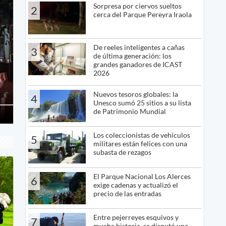
Sorpresa por ciervos sueltos
2
cerca del Parque Pereyra Iraola
De reeles inteligentes a cañas
3
de última generación: los
grandes ganadores de ICAST
2026
a
Nuevos tesoros globales: la
4
Unesco sumó 25 sitios a su lista
de Patrimonio Mundial
Los coleccionistas de vehículos
5
militares están felices con una
subasta de rezagos
El Parque Nacional Los Alerces
6
exige cadenas y actualizó el
precio de las entradas
Entre pejerreyes esquivos y
7
mucha historia, se disputó una