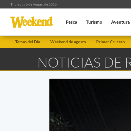
Thursday 6 de August de 2026
Pesca
Turismo
Aventura
Temas del Día
Weekend de agosto
Primer Crucero
NOTICIAS DE 