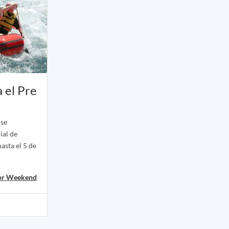
 el Pre
 se
ial de
hasta el 5 de
or Weekend