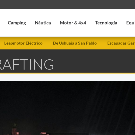
Camping
Náutica
Motor & 4x4
Tecnología
Equ
Leapmotor Eléctrico
De Ushuaia a San Pablo
Escapadas Gas
RAFTING