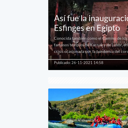
Así fue la inaugurac
Esfinges en Egipto
Conocida tambìén como el Camino de los C
famosos templos de Karnak y de Luxor, en l
crisis ocasionada por la pandemia del cor
Publicado: 26-11-2021 14:58