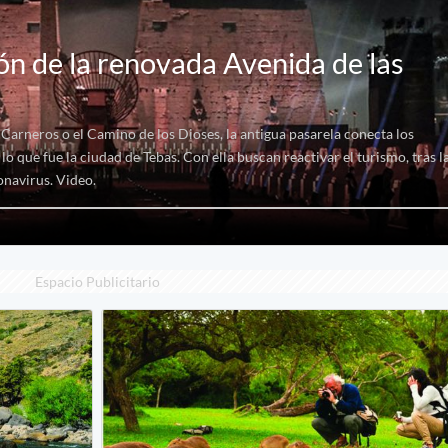
ión de la renovada Avenida de las
arneros o el Camino de los Dioses, la antigua pasarela conecta los
o que fue la ciudad de Tebas. Con ella buscan reactivar el turismo, tras l
onavirus. Video.
Espacio Publicitario