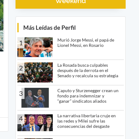
Weekend
Más Leídas de Perfil
Murió Jorge Messi, el papá de
1
Lionel Messi, en Rosario
La Rosada busca culpables
2
después de la derrota en el
Senado y recalcula su estrategia
Caputo y Sturzenegger crean un
3
fondo para indemnizar y
“ganar” sindicatos aliados
La narrativa libertaria cruje en
4
las redes y Milei sufre las
consecuencias del desgaste