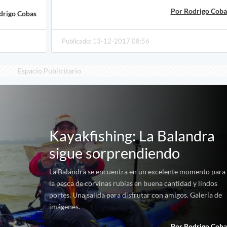
Por Rodrigo Coba
drigo Cobas
Publicado: 13-12-2017 08:56
Espacio Publicitario
Kayakfishing: La Balandra
sigue sorprendiendo
La Balandra se encuentra en un excelente momento para
la pesca de corvinas rubias en buena cantidad y lindos
portes. Una salida para disfrutar con amigos. Galería de
imágenes.
Por Rodrigo Coba