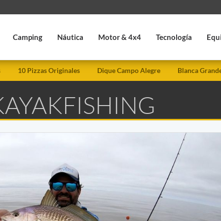
Camping
Náutica
Motor & 4x4
Tecnología
Equ
s
10 Pizzas Originales
Dique Campo Alegre
Blanca Grand
KAYAKFISHING