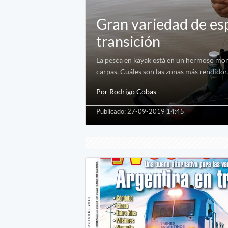
Gran variedad de esp
transición
La pesca en kayak está en un hermoso mome
carpas. Cuáles son las zonas más rendidor
Por Rodrigo Cobas
Publicado: 27-09-2019 14:45