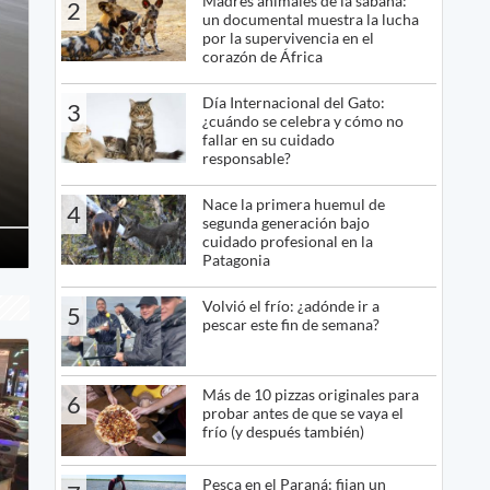
Madres animales de la sabana:
2
un documental muestra la lucha
por la supervivencia en el
corazón de África
Día Internacional del Gato:
3
¿cuándo se celebra y cómo no
fallar en su cuidado
responsable?
Nace la primera huemul de
4
segunda generación bajo
cuidado profesional en la
Patagonia
Volvió el frío: ¿adónde ir a
5
pescar este fin de semana?
Más de 10 pizzas originales para
6
probar antes de que se vaya el
frío (y después también)
Pesca en el Paraná: fijan un