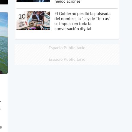
negociaciones
El Gobierno perdió la pulseada
10
del nombre: la "Ley de Tierras"
se impuso en toda la
conversación digital
Espacio Publicitario
Espacio Publicitario
r
a
s