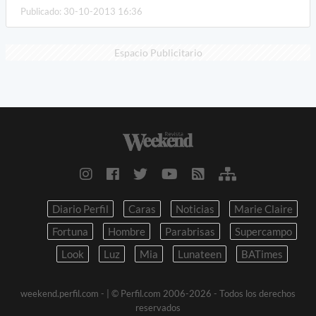
Publicado: 30-10-2013 16:36
Espacio Publicitario
Diario Perfil
Caras
Noticias
Marie Claire
Fortuna
Hombre
Parabrisas
Supercampo
Look
Luz
Mia
Lunateen
BATimes
weekend.perfil.com -
| © Perfil.com 2006-2026 - Todos los derechos
reservados