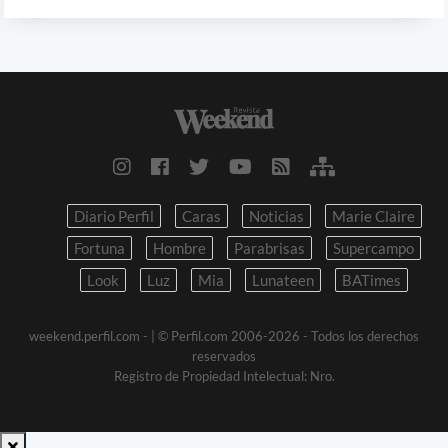
Diario Perfil
Caras
Noticias
Marie Claire
Fortuna
Hombre
Parabrisas
Supercampo
Look
Luz
Mia
Lunateen
BATimes
weekend.perfil.com -
| © Perfil.com 2006-2026 - Todos los derechos
reservados
Registro de Propiedad Intelectual: Nro.