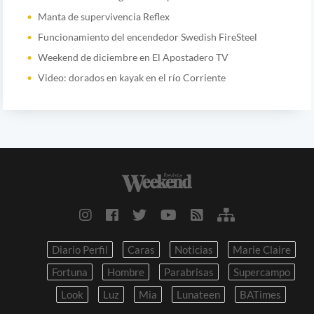
Manta de supervivencia Reflex
Funcionamiento del encendedor Swedish FireSteel
Weekend de diciembre en El Apostadero TV
Video: dorados en kayak en el río Corriente
Diario Perfil
Caras
Noticias
Marie Claire
Fortuna
Hombre
Parabrisas
Supercampo
Look
Luz
Mia
Lunateen
BATimes