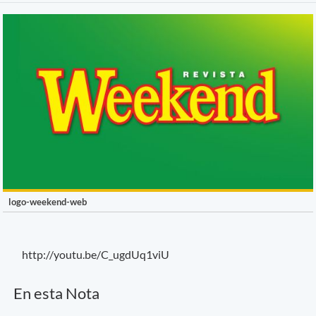
logo-weekend-web
http://youtu.be/C_ugdUq1viU
En esta Nota