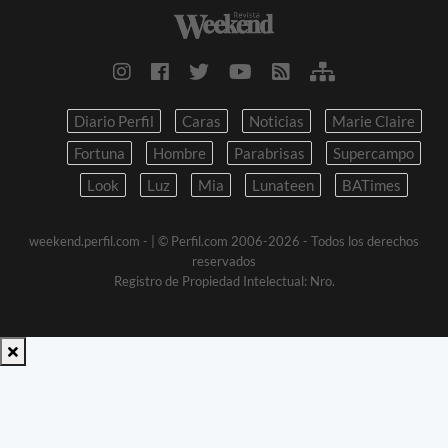
Diario Perfil
Caras
Noticias
Marie Claire
Fortuna
Hombre
Parabrisas
Supercampo
Look
Luz
Mia
Lunateen
BATimes
weekend.perfil.com -
| © Perfil.com 2006-2026 - Todos los derechos
reservados
Registro de Propiedad Intelectual: Nro.