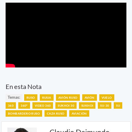
En esta Nota
Temas:
RUSO
RUSIA
AVIÓN RUSO
AVIÓN
VUELO
360
360º
VIDEO 360
SUKHOI 30
SUKHOI
SU-30
SU
BOMBARDERO RUSO
CAZA RUSO
AVIACIÓN
Claudio Deimundo