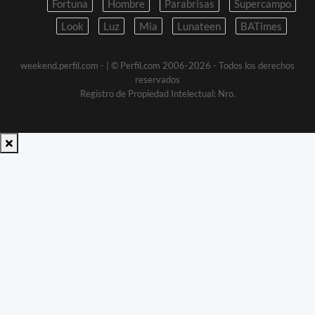
Fortuna
Hombre
Parabrisas
Supercampo
Look
Luz
Mia
Lunateen
BATimes
weekend.perfil.com -
| © Perfil.com 2006-2026 - Todos los derechos
reservados
Registro de Propiedad Intelectual: Nro.