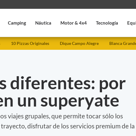
Camping
Náutica
Motor & 4x4
Tecnología
Equ
s
10 Pizzas Originales
Dique Campo Alegre
Blanca Grand
 diferentes: por
en un superyate
os viajes grupales, que permite tocar sólo los
 trayecto, disfrutar de los servicios premium de la