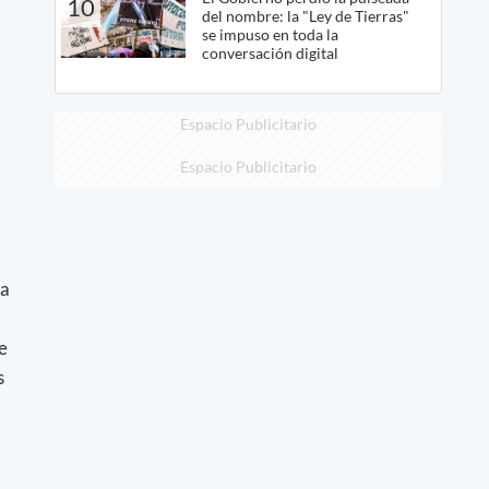
10
del nombre: la "Ley de Tierras"
se impuso en toda la
conversación digital
Espacio Publicitario
Espacio Publicitario
da
e
s
a