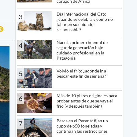
corazón de África
Día Internacional del Gato:
3
¿cuándo se celebra y cómo no
fallar en su cuidado
responsable?
Nace la primera huemul de
4
segunda generación bajo
cuidado profesional en la
Patagonia
Volvió el frío: ¿adónde ir a
5
pescar este fin de semana?
Más de 10 pizzas originales para
6
probar antes de que se vaya el
frío (y después también)
Pesca en el Paraná: fijan un
7
cupo de 650 toneladas y
continúan las restricciones