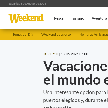
Saturday 8 de August de 2026
Pesca
Turismo
Aventura
Temas del Día
Weekend de agosto
Hembras Africana
TURISMO
|
18-06-2024 07:00
Vacaciones
el mundo 
Una interesante opción para l
puertos elegidos y, durante el
embarcación.