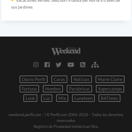
Vacaciones verdes: descubrí Irlanda del Norte a través de
sus jardines
Diario Perfil
Caras
Noticias
Marie Claire
Fortuna
Hombre
Parabrisas
Supercampo
Look
Luz
Mia
Lunateen
BATimes
weekend.perfil.com -
| © Perfil.com 2006-2026 - Todos los derechos
reservados
Registro de Propiedad Intelectual: Nro.