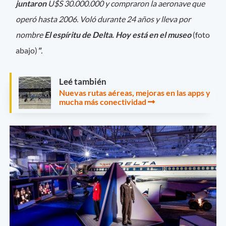
juntaron
U$S 30.000.000 y compraron la aeronave que
operó hasta 2006. Voló durante 24 años y lleva por
nombre
El espíritu de Delta. Hoy está en el museo
(foto
abajo)
"
.
Leé también
Nuevas rutas aéreas, mejoras en las apps y
mucha más conectividad