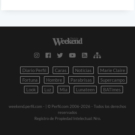
Diario Perfil
Caras
Noticias
Marie Claire
Fortuna
Hombre
Parabrisas
Supercampo
Look
Luz
Mia
Lunateen
BATimes
weekend.perfil.com -
| © Perfil.com 2006-2026 - Todos los derechos
reservados
Registro de Propiedad Intelectual: Nro.