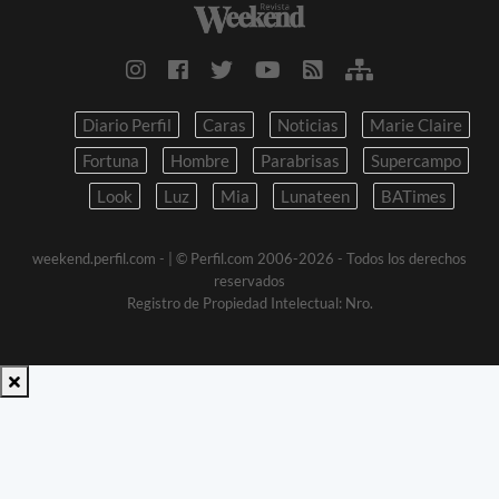
Diario Perfil
Caras
Noticias
Marie Claire
Fortuna
Hombre
Parabrisas
Supercampo
Look
Luz
Mia
Lunateen
BATimes
weekend.perfil.com -
| © Perfil.com 2006-2026 - Todos los derechos
reservados
Registro de Propiedad Intelectual: Nro.