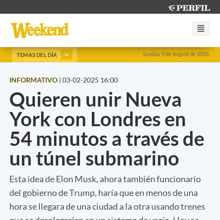
Sunday 9 de August de 2026
TEMAS DEL DÍA
INFORMATIVO
|
03-02-2025 16:00
Quieren unir Nueva
York con Londres en
54 minutos a través de
un túnel submarino
Esta idea de Elon Musk, ahora también funcionario
del gobierno de Trump, haría que en menos de una
hora se llegara de una ciudad a la otra usando trenes
que se desplazarían en un sistema de vacío. Hoy se