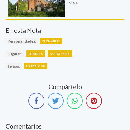
viaje
En esta Nota
Personalidades:
ELON MUSK
Lugares:
LONDRES
NUEVA YORK
Temas:
HYPERLOOP
Compártelo
Comentarios