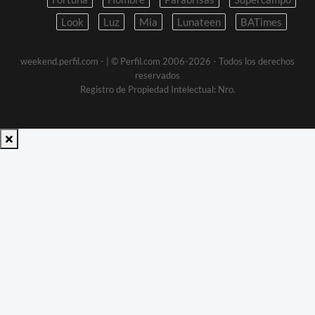
Look
Luz
Mia
Lunateen
BATimes
weekend.perfil.com -
| © Perfil.com 2006-2026 - Todos los derechos
reservados
Registro de Propiedad Intelectual: Nro.