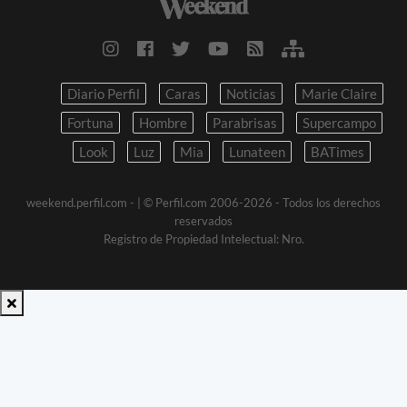
Diario Perfil
Caras
Noticias
Marie Claire
Fortuna
Hombre
Parabrisas
Supercampo
Look
Luz
Mia
Lunateen
BATimes
weekend.perfil.com -
| © Perfil.com 2006-2026 - Todos los derechos
reservados
Registro de Propiedad Intelectual: Nro.