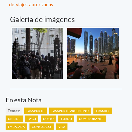
de-viajes-autorizadas
Galería de imágenes
En esta Nota
Temas:
PASAPORTE
PASAPORTE ARGENTINO
TRÁMITE
ON LINE
PAGO
COSTO
TURNO
COMPROBANTE
EMBAJADA
CONSULADO
VISA