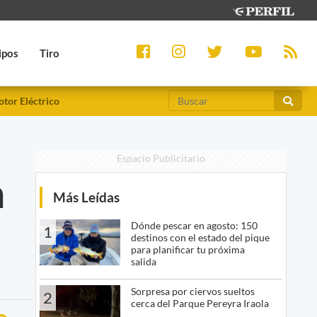
ipos
Tiro
tor Eléctrico
Espacio Publicitario
a
Más Leídas
Dónde pescar en agosto: 150
1
destinos con el estado del pique
para planificar tu próxima
salida
Sorpresa por ciervos sueltos
2
cerca del Parque Pereyra Iraola