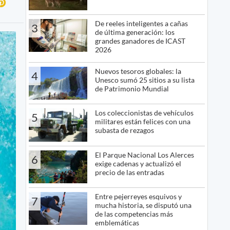
De reeles inteligentes a cañas
3
de última generación: los
grandes ganadores de ICAST
2026
Nuevos tesoros globales: la
4
Unesco sumó 25 sitios a su lista
de Patrimonio Mundial
Los coleccionistas de vehículos
5
militares están felices con una
subasta de rezagos
El Parque Nacional Los Alerces
6
exige cadenas y actualizó el
precio de las entradas
Entre pejerreyes esquivos y
7
mucha historia, se disputó una
de las competencias más
emblemáticas