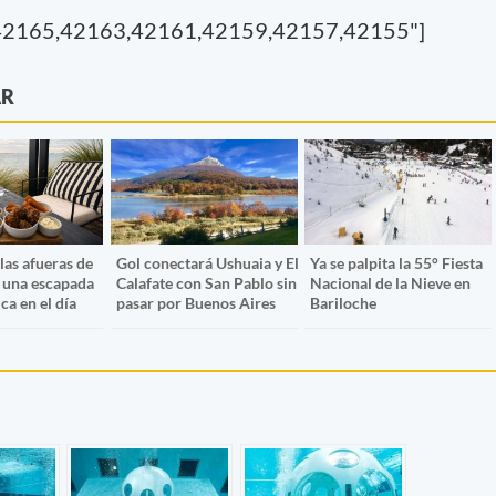
42165,42163,42161,42159,42157,42155"]
AR
 las afueras de
Gol conectará Ushuaia y El
Ya se palpita la 55° Fiesta
una escapada
Calafate con San Pablo sin
Nacional de la Nieve en
a en el día
pasar por Buenos Aires
Bariloche