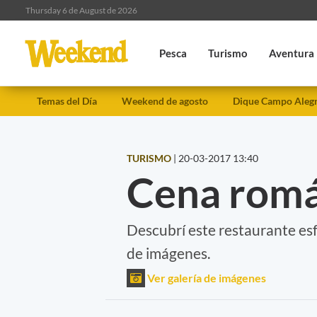
Thursday 6 de August de 2026
Pesca
Turismo
Aventura
Temas del Día
Weekend de agosto
Dique Campo Aleg
TURISMO
|
20-03-2017 13:40
Cena román
Descubrí este restaurante esf
de imágenes.
Ver galería de imágenes