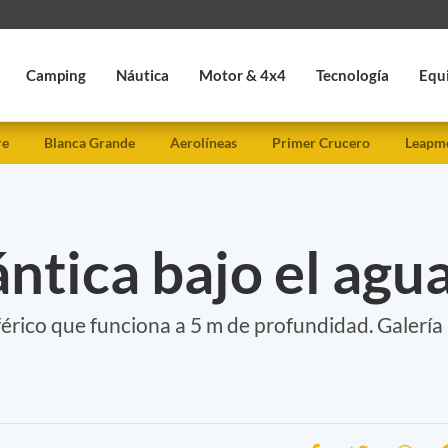
Camping
Náutica
Motor & 4x4
Tecnología
Equ
re
Blanca Grande
Aerolíneas
Primer Crucero
Leapmo
tica bajo el agu
érico que funciona a 5 m de profundidad. Galería