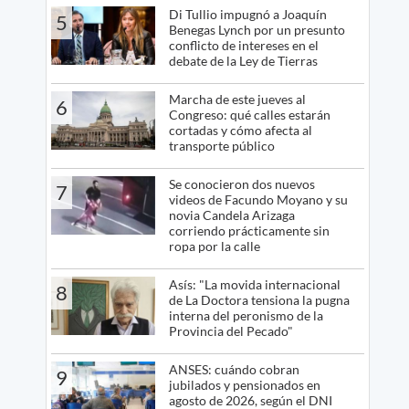
Di Tullio impugnó a Joaquín
5
Benegas Lynch por un presunto
conflicto de intereses en el
debate de la Ley de Tierras
Marcha de este jueves al
6
Congreso: qué calles estarán
cortadas y cómo afecta al
transporte público
Se conocieron dos nuevos
7
videos de Facundo Moyano y su
novia Candela Arizaga
corriendo prácticamente sin
ropa por la calle
Asís: "La movida internacional
8
de La Doctora tensiona la pugna
interna del peronismo de la
Provincia del Pecado"
ANSES: cuándo cobran
9
jubilados y pensionados en
agosto de 2026, según el DNI