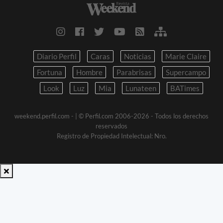
Diario Perfil
Caras
Noticias
Marie Claire
Fortuna
Hombre
Parabrisas
Supercampo
Look
Luz
Mia
Lunateen
BATimes
weekend.perfil.com -
| © Perfil.com 2006-2026 - Todos los derechos
reservados
Registro de Propiedad Intelectual: Nro.