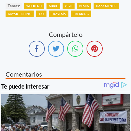
Temas:
WEEKEND
ABRIL
2020
PESCA
CAZA MENOR
KAYAK FISHING
4X4
TRAVESÍA
TREKKING
Compártelo
Comentarios