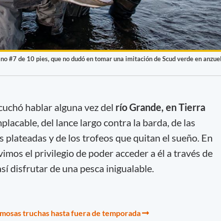
o #7 de 10 pies, que no dudó en tomar una imitación de Scud verde en anzue
uchó hablar alguna vez del
río Grande, en Tierra
mplacable, del lance largo contra la barda, de las
s plateadas y de los trofeos que quitan el sueño. En
vimos el privilegio de poder acceder a él a través de
así disfrutar de una pesca inigualable.
rmosas truchas hasta fuera de temporada