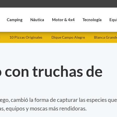
Camping
Náutica
Motor & 4x4
Tecnología
Equ
s
10 Pizzas Originales
Dique Campo Alegre
Blanca Grand
 con truchas de
uego, cambió la forma de capturar las especies que
as, equipos y moscas más rendidoras.