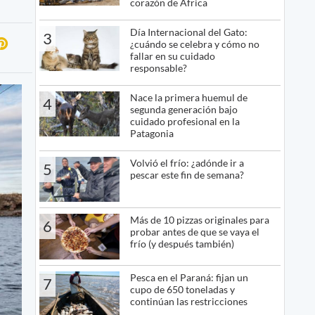
corazón de África
Día Internacional del Gato:
3
¿cuándo se celebra y cómo no
fallar en su cuidado
responsable?
Nace la primera huemul de
4
segunda generación bajo
cuidado profesional en la
Patagonia
Volvió el frío: ¿adónde ir a
5
pescar este fin de semana?
Más de 10 pizzas originales para
6
probar antes de que se vaya el
frío (y después también)
Pesca en el Paraná: fijan un
7
cupo de 650 toneladas y
continúan las restricciones