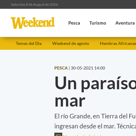
Saturday 8 de August de 2026
Pesca
Turismo
Aventura
Temas del Día
Weekend de agosto
Hembras Africana
PESCA
|
30-05-2021 14:00
Un paraíso
mar
El río Grande, en Tierra del F
ingresan desde el mar. Técnic