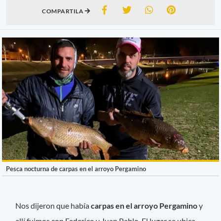
COMPARTILA
Pesca nocturna de carpas en el arroyo Pergamino
Nos dijeron que había
carpas en el arroyo Pergamino
y
allí fuimos con Federico y Juan Pablo. El lugar se ubica