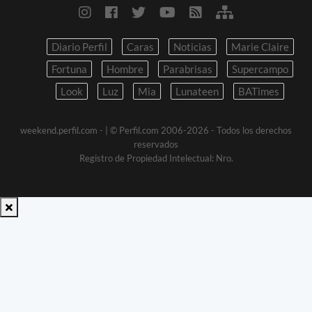
Diario Perfil
Caras
Noticias
Marie Claire
Fortuna
Hombre
Parabrisas
Supercampo
Look
Luz
Mia
Lunateen
BATimes
weekend.perfil.com -
| © Perfil.com 2006-2026 - Todos los derechos
reservados
Registro de Propiedad Intelectual: Nro.