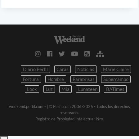
Diario Perfil
Caras
Noticias
Marie Claire
Fortuna
Hombre
Parabrisas
Supercampo
Look
Luz
Mia
Lunateen
BATimes
weekend.perfil.com -
| © Perfil.com 2006-2026 - Todos los derechos
reservados
Registro de Propiedad Intelectual: Nro.