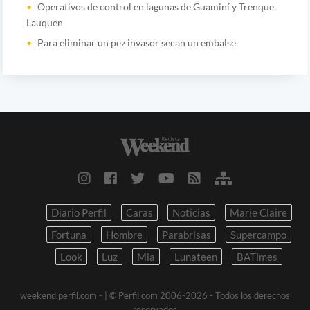
Operativos de control en lagunas de Guaminí y Trenque
Lauquen
Para eliminar un pez invasor secan un embalse
Diario Perfil
Caras
Noticias
Marie Claire
Fortuna
Hombre
Parabrisas
Supercampo
Look
Luz
Mia
Lunateen
BATimes
weekend.perfil.com -
| © Perfil.com 2006-2026 - Todos los derechos
reservados