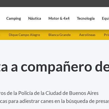
Camping
Náutica
Motor & 4x4
Tecnología
Equ
s
Dique Campo Alegre
Blanca Grande
Aerolíneas
Pri
a a compañero d
ros de la Policía de la Ciudad de Buenos Aires
cas para adiestrar canes en la búsqueda de presa