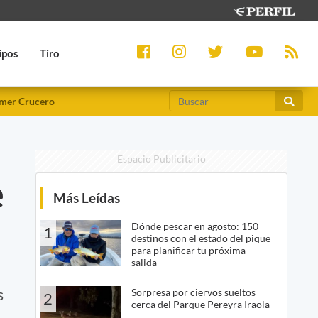
ipos
Tiro
mer Crucero
Espacio Publicitario
e
Más Leídas
Dónde pescar en agosto: 150
1
destinos con el estado del pique
para planificar tu próxima
salida
s
Sorpresa por ciervos sueltos
2
cerca del Parque Pereyra Iraola