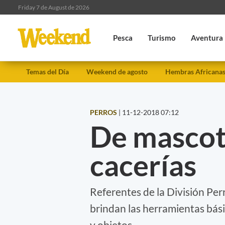
Friday 7 de August de 2026
Pesca
Turismo
Aventura
Temas del Día
Weekend de agosto
Hembras Africana
PERROS
|
11-12-2018 07:12
De mascot
cacerías
Referentes de la División Per
brindan las herramientas bási
y objetos.