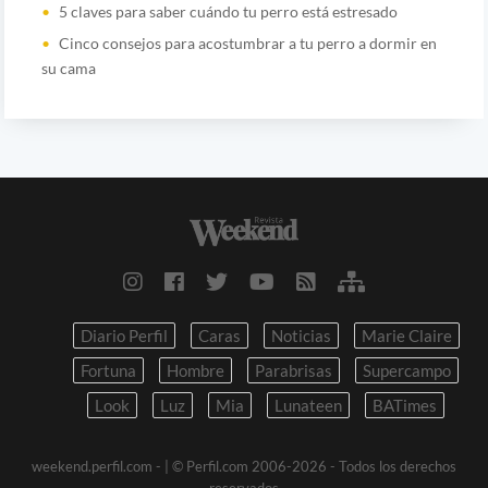
5 claves para saber cuándo tu perro está estresado
Cinco consejos para acostumbrar a tu perro a dormir en
su cama
Diario Perfil
Caras
Noticias
Marie Claire
Fortuna
Hombre
Parabrisas
Supercampo
Look
Luz
Mia
Lunateen
BATimes
weekend.perfil.com -
| © Perfil.com 2006-2026 - Todos los derechos
reservados