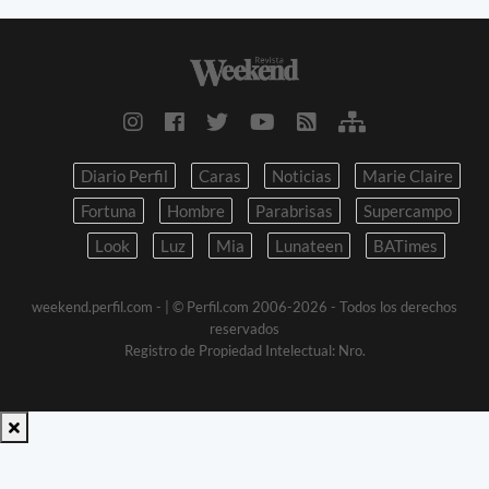
Diario Perfil
Caras
Noticias
Marie Claire
Fortuna
Hombre
Parabrisas
Supercampo
Look
Luz
Mia
Lunateen
BATimes
weekend.perfil.com -
| © Perfil.com 2006-2026 - Todos los derechos
reservados
Registro de Propiedad Intelectual: Nro.