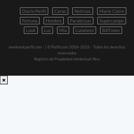
Diario Perfil
Caras
Noticias
Marie Claire
Fortuna
Hombre
Parabrisas
Supercampo
Look
Luz
Mia
Lunateen
BATimes
weekend.perfil.com -
| © Perfil.com 2006-2026 - Todos los derechos
reservados
Registro de Propiedad Intelectual: Nro.