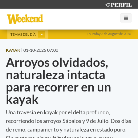
Thursday 6 de August de 2026
TEMAS DEL DÍA
KAYAK
|
01-10-2025 07:00
Arroyos olvidados,
naturaleza intacta
para recorrer en un
kayak
Una travesía en kayak por el delta profundo,
recorriendo los arroyos Sábalos y 9 de Julio. Dos días
de remo, campamento y naturaleza en estado puro.
Sin motores, sin multitudes: solo agua, aves y