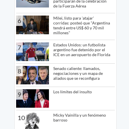
participarán de la celebración
de la Fuerza Aérea
Milei, listo para 'atajar'
6
corridas: posteó que "Argentina
tendrá entre US$ 60 y 70 mil
millones"
Estados Unidos: un futbolista
7
argentino fue detenido por el
ICE en un aeropuerto de Florida
Senado caliente: llamados,
8
negociaciones y un mapa de
aliados que se reconfigura
Los límites del insulto
9
Micky Vainilla y un fenómeno
10
barroso