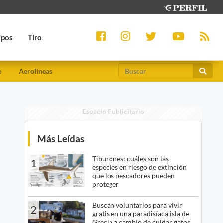
ipos
Tiro
e
Aerolíneas
Espacio Publicitario
Más Leídas
Tiburones: cuáles son las
1
especies en riesgo de extinción
que los pescadores pueden
proteger
Buscan voluntarios para vivir
2
gratis en una paradisíaca isla de
Grecia a cambio de cuidar gatos