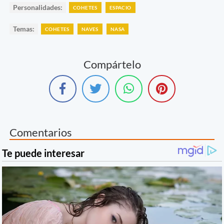
Personalidades:
COHETES
ESPACIO
Temas:
COHETES
NAVES
NASA
Compártelo
Comentarios