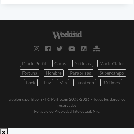
Diario Perfil
Caras
Noticias
Marie Claire
Fortuna
Hombre
Parabrisas
Supercampo
Look
Luz
Mia
Lunateen
BATimes
weekend.perfil.com -
| © Perfil.com 2006-2026 - Todos los derechos
reservados
Registro de Propiedad Intelectual: Nro.