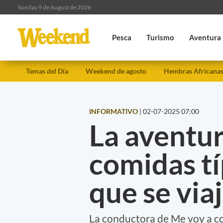
Sunday 9 de August de 2026
Pesca
Turismo
Aventura
Temas del Día
Weekend de agosto
Hembras Africana
INFORMATIVO
|
02-07-2025 07:00
La aventur
comidas tí
que se via
La conductora de Me voy a c