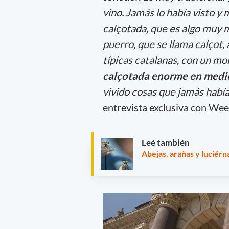
vino. Jamás lo había visto 
calçotada, que es algo muy 
puerro, que se llama calçot, 
típicas catalanas, con un m
calçotada enorme en medi
vivido cosas que jamás había
entrevista exclusiva con We
Leé también
Abejas, arañas y luciér