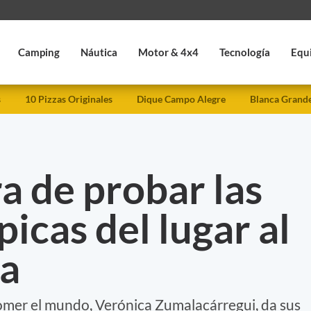
Camping
Náutica
Motor & 4x4
Tecnología
Equ
s
10 Pizzas Originales
Dique Campo Alegre
Blanca Grand
a de probar las
picas del lugar al
ja
omer el mundo, Verónica Zumalacárregui, da sus