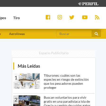
ipos
Tiro
e
Aerolíneas
Espacio Publicitario
Más Leídas
Tiburones: cuáles son las
1
especies en riesgo de extinción
que los pescadores pueden
proteger
Buscan voluntarios para vivir
2
gratis en una paradisíaca isla de
Grecia a cambio de cuidar gatos