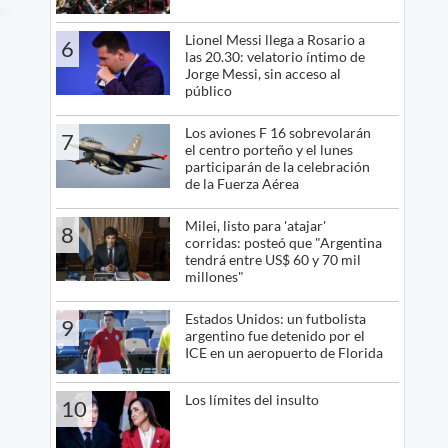
Lionel Messi llega a Rosario a
6
las 20.30: velatorio íntimo de
Jorge Messi, sin acceso al
público
Los aviones F 16 sobrevolarán
7
el centro porteño y el lunes
participarán de la celebración
de la Fuerza Aérea
Milei, listo para 'atajar'
8
corridas: posteó que "Argentina
tendrá entre US$ 60 y 70 mil
millones"
Estados Unidos: un futbolista
9
argentino fue detenido por el
ICE en un aeropuerto de Florida
Los límites del insulto
10