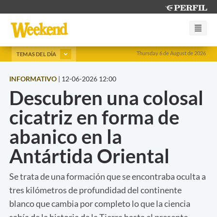
Thursday 6 de August de 2026
TEMAS DEL DÍA
INFORMATIVO
|
12-06-2026 12:00
Descubren una colosal
cicatriz en forma de
abanico en la
Antártida Oriental
Se trata de una formación que se encontraba oculta a
tres kilómetros de profundidad del continente
blanco que cambia por completo lo que la ciencia
sabía de la historia de la Tierra hasta el presente.