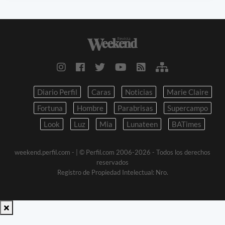
Diario Perfil
Caras
Noticias
Marie Claire
Fortuna
Hombre
Parabrisas
Supercampo
Look
Luz
Mia
Lunateen
BATimes
weekend.perfil.com -
| © Perfil.com 2006-2026 - Todos los derechos
reservados
Registro de Propiedad Intelectual: Nro.