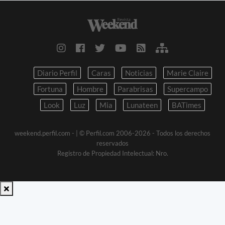
Diario Perfil
Caras
Noticias
Marie Claire
Fortuna
Hombre
Parabrisas
Supercampo
Look
Luz
Mia
Lunateen
BATimes
weekend.perfil.com -
| © Perfil.com 2006-2026 - Todos los derechos
reservados
Registro de Propiedad Intelectual: Nro.