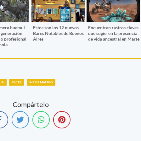
imera huemul
Estos son los 12 nuevos
Encuentran rastros claves
 generación
Bares Notables de Buenos
que sugieren la presencia
do profesional
Aires
de vida ancestral en Marte
onia
IA
PECES
INFORMATIVO
Compártelo