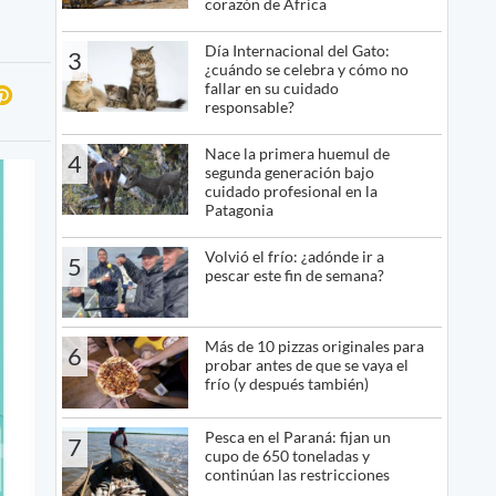
corazón de África
Día Internacional del Gato:
3
¿cuándo se celebra y cómo no
fallar en su cuidado
responsable?
Nace la primera huemul de
4
segunda generación bajo
cuidado profesional en la
Patagonia
Volvió el frío: ¿adónde ir a
5
pescar este fin de semana?
Más de 10 pizzas originales para
6
probar antes de que se vaya el
frío (y después también)
Pesca en el Paraná: fijan un
7
cupo de 650 toneladas y
continúan las restricciones