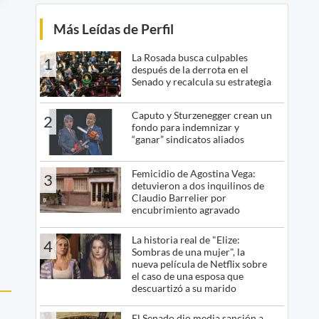
Más Leídas de Perfil
La Rosada busca culpables
1
después de la derrota en el
Senado y recalcula su estrategia
Caputo y Sturzenegger crean un
2
fondo para indemnizar y
“ganar” sindicatos aliados
Femicidio de Agostina Vega:
3
detuvieron a dos inquilinos de
Claudio Barrelier por
encubrimiento agravado
La historia real de "Elize:
4
Sombras de una mujer", la
nueva película de Netflix sobre
el caso de una esposa que
descuartizó a su marido
El Senado dio media sanción a