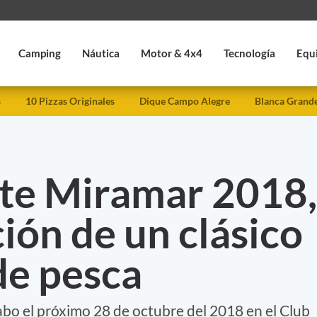
Camping
Náutica
Motor & 4x4
Tecnología
Equ
s
10 Pizzas Originales
Dique Campo Alegre
Blanca Grand
nte Miramar 2018,
ión de un clásico
de pesca
cabo el próximo 28 de octubre del 2018 en el Club