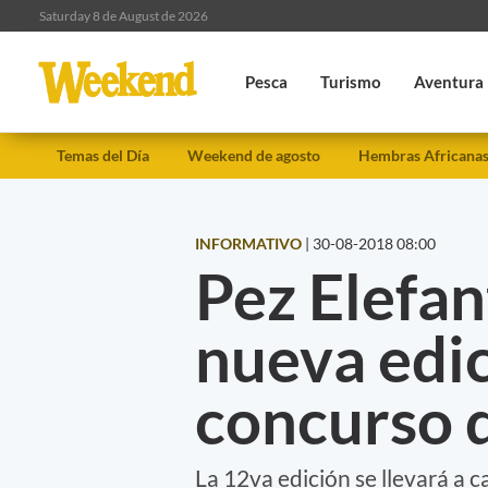
Saturday 8 de August de 2026
Pesca
Turismo
Aventura
Temas del Día
Weekend de agosto
Hembras Africana
INFORMATIVO
|
30-08-2018 08:00
Pez Elefa
nueva edic
concurso 
La 12va edición se llevará a 