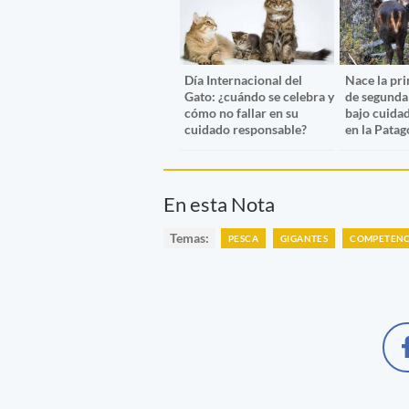
Día Internacional del
Nace la pr
Gato: ¿cuándo se celebra y
de segunda
cómo no fallar en su
bajo cuida
cuidado responsable?
en la Patag
En esta Nota
Temas:
PESCA
GIGANTES
COMPETENC