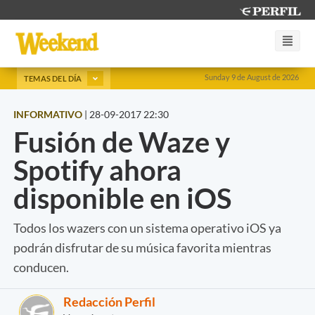
Sunday 9 de August de 2026
TEMAS DEL DÍA
INFORMATIVO
|
28-09-2017 22:30
Fusión de Waze y
Spotify ahora
disponible en iOS
Todos los wazers con un sistema operativo iOS ya
podrán disfrutar de su música favorita mientras
conducen.
Redacción Perfil