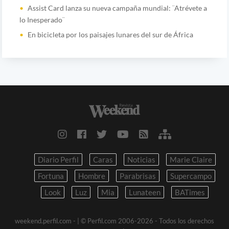
Assist Card lanza su nueva campaña mundial: ¨Atrévete a
lo Inesperado¨
En bicicleta por los paisajes lunares del sur de África
Diario Perfil
Caras
Noticias
Marie Claire
Fortuna
Hombre
Parabrisas
Supercampo
Look
Luz
Mia
Lunateen
BATimes
weekend.perfil.com -
| © Perfil.com 2006-2026 - Todos los derechos