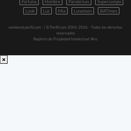
Fortuna
Hombre
Parabrisas
Supercampo
Look
Luz
Mia
Lunateen
BATimes
weekend.perfil.com -
| © Perfil.com 2006-2026 - Todos los derechos
reservados
Registro de Propiedad Intelectual: Nro.