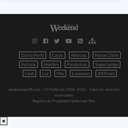
Diario Perfil
Caras
Noticias
Marie Claire
Fortuna
Hombre
Parabrisas
Supercampo
Look
Luz
Mia
Lunateen
BATimes
weekend.perfil.com -
| © Perfil.com 2006-2026 - Todos los derechos
reservados
Registro de Propiedad Intelectual: Nro.