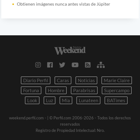
Obtienen imágenes nunca antes vistas de Júpiter
Diario Perfil
Caras
Noticias
Marie Claire
Fortuna
Hombre
Parabrisas
Supercampo
Look
Luz
Mia
Lunateen
BATimes
weekend.perfil.com -
| © Perfil.com 2006-2026 - Todos los derechos
reservados
Registro de Propiedad Intelectual: Nro.