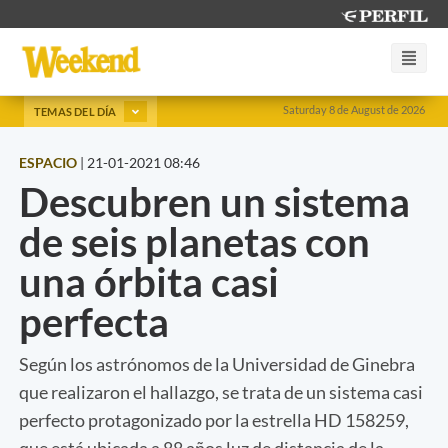
Saturday 8 de August de 2026
TEMAS DEL DÍA
ESPACIO
|
21-01-2021 08:46
Descubren un sistema
de seis planetas con
una órbita casi
perfecta
Según los astrónomos de la Universidad de Ginebra
que realizaron el hallazgo, se trata de un sistema casi
perfecto protagonizado por la estrella HD 158259,
que está ubicada a 88 años luz de distancia de la