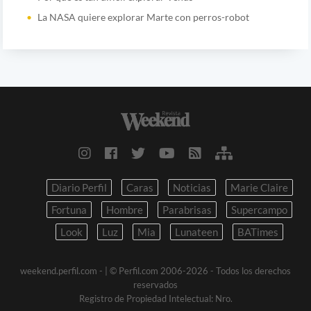
La NASA quiere explorar Marte con perros-robot
Diario Perfil
Caras
Noticias
Marie Claire
Fortuna
Hombre
Parabrisas
Supercampo
Look
Luz
Mia
Lunateen
BATimes
weekend.perfil.com -
| © Perfil.com 2006-2026 - Todos los derechos
reservados
Registro de Propiedad Intelectual: Nro.