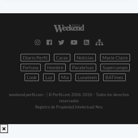
Diario Perfil
Caras
Noticias
Marie Claire
Fortuna
Hombre
Parabrisas
Supercampo
Look
Luz
Mia
Lunateen
BATimes
weekend.perfil.com -
| © Perfil.com 2006-2026 - Todos los derechos
reservados
Registro de Propiedad Intelectual: Nro.