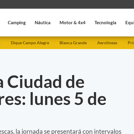
Camping
Náutica
Motor & 4x4
Tecnología
Equ
s
Dique Campo Alegre
Blanca Grande
Aerolíneas
Pri
a Ciudad de
es: lunes 5 de
scas, la jornada se presentará con intervalos