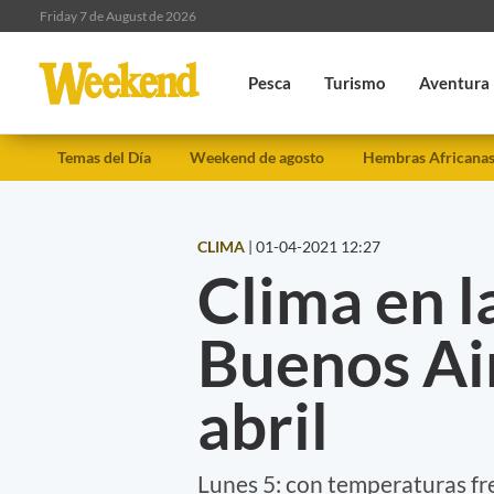
Friday 7 de August de 2026
Pesca
Turismo
Aventura
Temas del Día
Weekend de agosto
Hembras Africana
CLIMA
|
01-04-2021 12:27
Clima en l
Buenos Air
abril
Lunes 5: con temperaturas fre