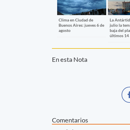
Clima en Ciudad de
La Antártid
Buenos Aires: jueves 6 de
julio la te
agosto
baja del pl
últimos 14
En esta Nota
Comentarios