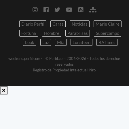
Diario Perfil
Caras
Noticias
Marie Claire
Fortuna
Hombre
Parabrisas
Supercampo
Look
Luz
Mia
Lunateen
BATimes
weekend.perfil.com -
| © Perfil.com 2006-2026 - Todos los derechos
reservados
Registro de Propiedad Intelectual: Nro.