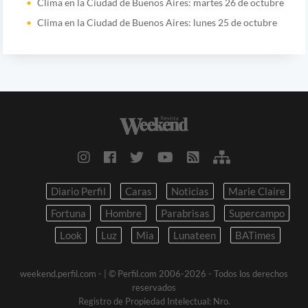
Clima en la Ciudad de Buenos Aires: martes 26 de octubre
Clima en la Ciudad de Buenos Aires: lunes 25 de octubre
Diario Perfil
Caras
Noticias
Marie Claire
Fortuna
Hombre
Parabrisas
Supercampo
Look
Luz
Mia
Lunateen
BATimes
weekend.perfil.com -
| © Perfil.com 2006-2026 - Todos los derechos
reservados
Registro de Propiedad Intelectual: Nro.