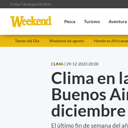
Friday 7 de August de 2026
Pesca
Turismo
Aventura
Temas del Día
Weekend de agosto
Hembras Africana
CLIMA
|
29-12-2023 20:00
Clima en l
Buenos Ai
diciembre
El último fin de semana del añ