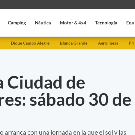
Camping
Náutica
Motor & 4x4
Tecnología
Equ
s
Dique Campo Alegre
Blanca Grande
Aerolíneas
Pri
a Ciudad de
res: sábado 30 de
o arranca con una jornada en la que el sol y las