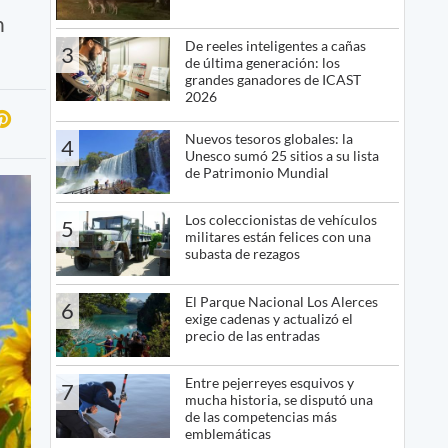
n
De reeles inteligentes a cañas
3
de última generación: los
grandes ganadores de ICAST
2026
Nuevos tesoros globales: la
4
Unesco sumó 25 sitios a su lista
de Patrimonio Mundial
Los coleccionistas de vehículos
5
militares están felices con una
subasta de rezagos
El Parque Nacional Los Alerces
6
exige cadenas y actualizó el
precio de las entradas
Entre pejerreyes esquivos y
7
mucha historia, se disputó una
de las competencias más
emblemáticas