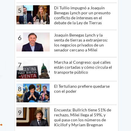
Di Tullio impugnó a Joaquín
5
Benegas Lynch por un presunto
conflicto de intereses en el
debate de la Ley de Tierras
Joaquín Benegas Lynch y la
6
venta de tierras a extranjeros:
los negocios privados de un
senador cercano a Milei
Marcha al Congreso: qué calles
7
están cortadas y cómo circula el
transporte público
El Tertuliano prefiere quedarse
8
con el poder
Encuesta: Bullrich tiene 51% de
9
rechazo, Milei llega al 59%, y
qué pasa con los números de
Kicillof y Myriam Bregman