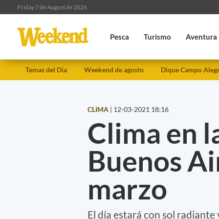
Friday 7 de August de 2026
Pesca
Turismo
Aventura
Temas del Día
Weekend de agosto
Dique Campo Aleg
CLIMA
|
12-03-2021 18:16
Clima en l
Buenos Ai
marzo
El día estará con sol radiante