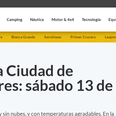
Camping
Náutica
Motor & 4x4
Tecnología
Equ
re
Blanca Grande
Aerolíneas
Primer Crucero
Leapmo
a Ciudad de
res: sábado 13 de
 y sin nubes, y con temperaturas agradables. En la