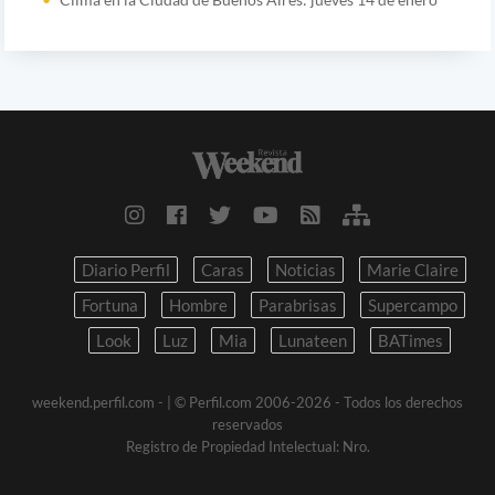
Diario Perfil
Caras
Noticias
Marie Claire
Fortuna
Hombre
Parabrisas
Supercampo
Look
Luz
Mia
Lunateen
BATimes
weekend.perfil.com -
| © Perfil.com 2006-2026 - Todos los derechos
reservados
Registro de Propiedad Intelectual: Nro.