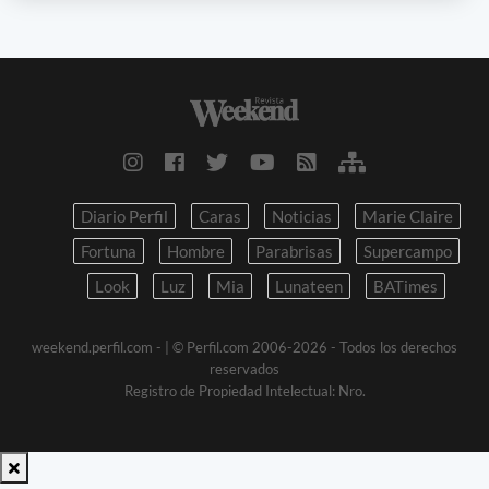
Diario Perfil
Caras
Noticias
Marie Claire
Fortuna
Hombre
Parabrisas
Supercampo
Look
Luz
Mia
Lunateen
BATimes
weekend.perfil.com -
| © Perfil.com 2006-2026 - Todos los derechos
reservados
Registro de Propiedad Intelectual: Nro.