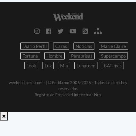
Diario Perfil
Caras
Noticias
Marie Claire
Fortuna
Hombre
Parabrisas
Supercampo
Look
Luz
Mia
Lunateen
BATimes
weekend.perfil.com -
| © Perfil.com 2006-2026 - Todos los derechos
reservados
Registro de Propiedad Intelectual: Nro.