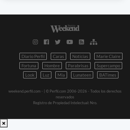
Diario Perfil
Caras
Noticias
Marie Claire
Fortuna
Hombre
Parabrisas
Supercampo
Look
Luz
Mia
Lunateen
BATimes
weekend.perfil.com -
| © Perfil.com 2006-2026 - Todos los derechos
reservados
Registro de Propiedad Intelectual: Nro.